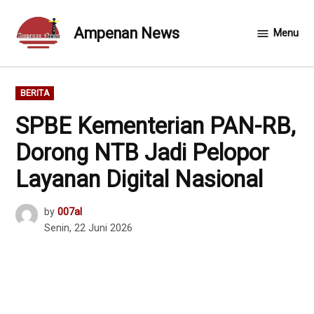
Skip
to
Ampenan News
Menu
content
POSTED
BERITA
IN
SPBE Kementerian PAN-RB,
Dorong NTB Jadi Pelopor
Layanan Digital Nasional
by
007al
Senin, 22 Juni 2026