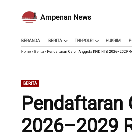
Skip
to
Ampenan News
Berita dan Info
content
BERANDA
BERITA
TNI-POLRI
HUKRIM
P
Open
Open
Home
/
Berita
/
Pendaftaran Calon Anggota KPID NTB 2026–2029 Re
dropdown
dropdown
menu
menu
POSTED
BERITA
IN
Pendaftaran
2026–2029 R