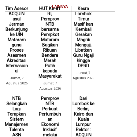
LAINNYA
Tim Asesor
HUT Ke-81
Kesra
ACQUIN
RI,
Lombok
asal
Pemprov
Timur
Jerman
NTB
Masif kan
Berkunjung
bersama
Kembali
ke UIN
Pempkot
Gerakan
Mataram
Mataram
Magrib
guna
Bagikan
Mengaji,
Proses
Ribuan
Libatkan
Asesmen
Bendera
Guru Ngaji
Akreditasi
Merah
hingga
Internasion
Putih
DPRD
al
kepada
Jumat, 7
Masyarakat
Jumat, 7
Agustus 2026
Agustus 2026
Jumat, 7
Agustus 2026
NTB
Pemprov
Dari
Selangkah
NTB
Lombok ke
Lagi
Perkuat
Berlin,
Terapkan
Pertumbuh
Kairo dan
Sistem
an
Kuala
Manajemen
Ekonomi
Lumpur
Talenta
Inklusif
Rektor :
ASN
melalui
ACQUIN