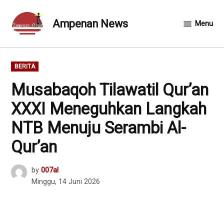
Skip
to
Ampenan News
Menu
content
POSTED
BERITA
IN
Musabaqoh Tilawatil Qur’an
XXXI Meneguhkan Langkah
NTB Menuju Serambi Al-
Qur’an
by
007al
Minggu, 14 Juni 2026