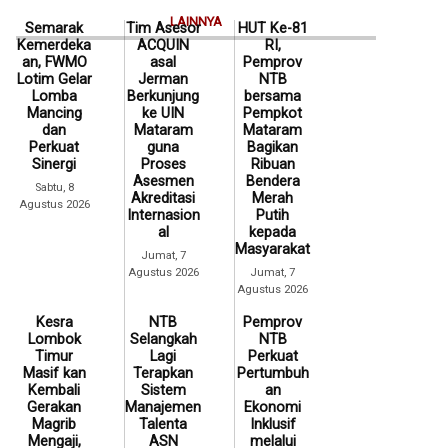
LAINNYA
Semarak
Tim Asesor
HUT Ke-81
Kemerdeka
ACQUIN
RI,
an, FWMO
asal
Pemprov
Lotim Gelar
Jerman
NTB
Lomba
Berkunjung
bersama
Mancing
ke UIN
Pempkot
dan
Mataram
Mataram
Perkuat
guna
Bagikan
Sinergi
Proses
Ribuan
Asesmen
Bendera
Sabtu, 8
Akreditasi
Merah
Agustus 2026
Internasion
Putih
al
kepada
Masyarakat
Jumat, 7
Agustus 2026
Jumat, 7
Agustus 2026
Kesra
NTB
Pemprov
Lombok
Selangkah
NTB
Timur
Lagi
Perkuat
Masif kan
Terapkan
Pertumbuh
Kembali
Sistem
an
Gerakan
Manajemen
Ekonomi
Magrib
Talenta
Inklusif
Mengaji,
ASN
melalui