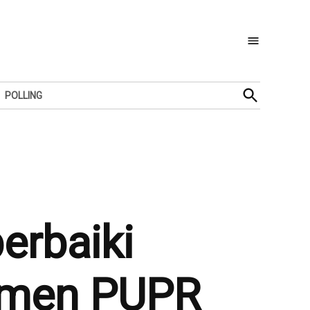
Open
POLLING
Search
erbaiki
esmen PUPR