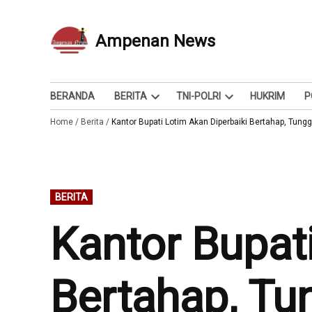
Skip
to
Ampenan News
Berita dan Info
content
BERANDA
BERITA
TNI-POLRI
HUKRIM
P
Open
Open
Home
/
Berita
/
Kantor Bupati Lotim Akan Diperbaiki Bertahap, Tun
dropdown
dropdown
menu
menu
POSTED
BERITA
IN
Kantor Bupat
Bertahap, T