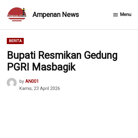
Skip
to
Ampenan News
Menu
content
POSTED
BERITA
IN
Bupati Resmikan Gedung
PGRI Masbagik
by
AN001
Kamis, 23 April 2026