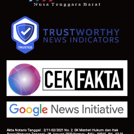
Akta Notaris Tanggal : 2/11-02/2021 No. 2. SK Menteri Hukum dan Hak