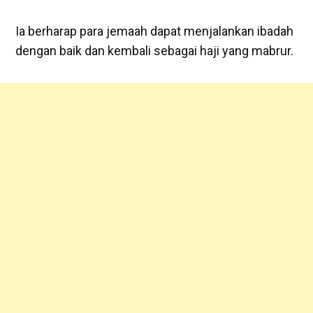
‎Ia berharap para jemaah dapat menjalankan ibadah
dengan baik dan kembali sebagai haji yang mabrur.