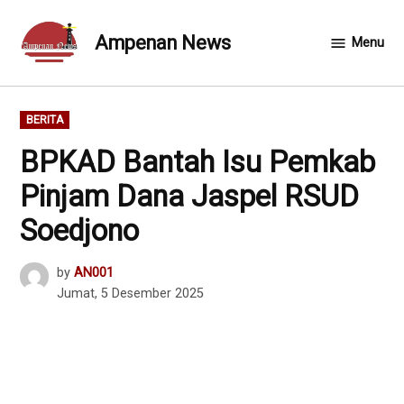
Skip
to
Ampenan News
Menu
content
POSTED
BERITA
IN
BPKAD Bantah Isu Pemkab
Pinjam Dana Jaspel RSUD
Soedjono
by
AN001
Jumat, 5 Desember 2025