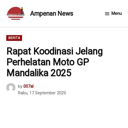
Skip
to
Ampenan News
Menu
content
POSTED
BERITA
IN
Rapat Koodinasi Jelang
Perhelatan Moto GP
Mandalika 2025
by
007al
Rabu, 17 September 2025