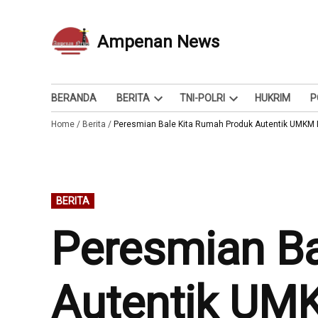
Skip
to
Ampenan News
Berita dan Info
content
BERANDA
BERITA
TNI-POLRI
HUKRIM
P
Open
Open
Home
/
Berita
/
Peresmian Bale Kita Rumah Produk Autentik UMKM 
dropdown
dropdown
menu
menu
POSTED
BERITA
IN
Peresmian Ba
Autentik UM