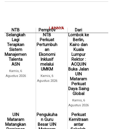
LAINNYA
NTB
Pemprov
Dari
Selangkah
NTB
Lombok ke
Lagi
Perkuat
Berlin,
Terapkan
Pertumbuh
Kairo dan
Sistem
an
Kuala
Manajemen
Ekonomi
Lumpur
Talenta
Inklusif
Rektor :
ASN
melalui
ACQUIN
UMKM
Buka Jalan
Kamis, 6
UIN
Agustus 2026
Kamis, 6
Mataram
Agustus 2026
Perkuat
Daya Saing
Global
Kamis, 6
Agustus 2026
UIN
Pengukuha
Perkuat
Mataram
n Guru
Kemitraan
Matangkan
Besar UIN
antar