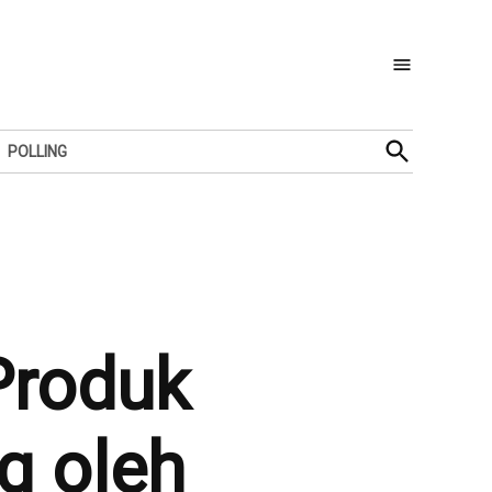
Open
POLLING
Search
Produk
g oleh