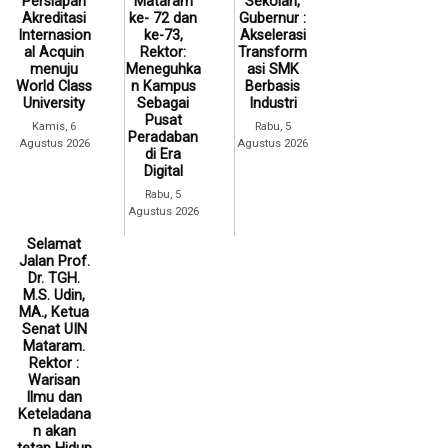
Persiapan
Mataram
Sekolah,
Akreditasi
ke- 72 dan
Gubernur :
Internasion
ke-73,
Akselerasi
al Acquin
Rektor:
Transform
menuju
Meneguhka
asi SMK
World Class
n Kampus
Berbasis
University
Sebagai
Industri
Pusat
Kamis, 6
Rabu, 5
Peradaban
Agustus 2026
Agustus 2026
di Era
Digital
Rabu, 5
Agustus 2026
Selamat
Jalan Prof.
Dr. TGH.
M.S. Udin,
MA., Ketua
Senat UIN
Mataram.
Rektor :
Warisan
Ilmu dan
Keteladana
n akan