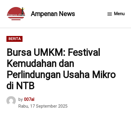
Skip
to
Ampenan News
Menu
content
POSTED
BERITA
IN
Bursa UMKM: Festival
Kemudahan dan
Perlindungan Usaha Mikro
di NTB
by
007al
Rabu, 17 September 2025