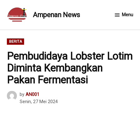
Skip
to
Ampenan News
Menu
content
POSTED
BERITA
IN
Pembudidaya Lobster Lotim
Diminta Kembangkan
Pakan Fermentasi
by
AN001
Senin, 27 Mei 2024