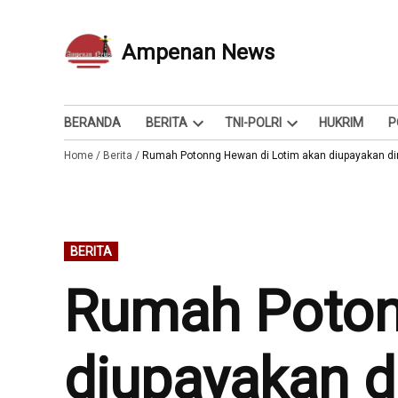
Skip
to
Ampenan News
Berita dan Info
content
BERANDA
BERITA
TNI-POLRI
HUKRIM
P
Open
Open
Home
/
Berita
/
Rumah Potonng Hewan di Lotim akan diupayakan d
dropdown
dropdown
menu
menu
POSTED
BERITA
IN
Rumah Poton
diupayakan d