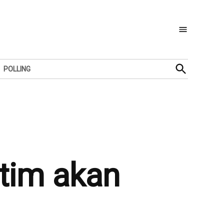
Open
POLLING
Search
tim akan