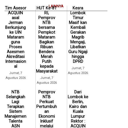
LAINNYA
Tim Asesor
HUT Ke-81
Kesra
ACQUIN
RI,
Lombok
asal
Pemprov
Timur
Jerman
NTB
Masif kan
Berkunjung
bersama
Kembali
ke UIN
Pempkot
Gerakan
Mataram
Mataram
Magrib
guna
Bagikan
Mengaji,
Proses
Ribuan
Libatkan
Asesmen
Bendera
Guru Ngaji
Akreditasi
Merah
hingga
Internasion
Putih
DPRD
al
kepada
Jumat, 7
Masyarakat
Jumat, 7
Agustus 2026
Agustus 2026
Jumat, 7
Agustus 2026
NTB
Pemprov
Dari
Selangkah
NTB
Lombok ke
Lagi
Perkuat
Berlin,
Terapkan
Pertumbuh
Kairo dan
Sistem
an
Kuala
Manajemen
Ekonomi
Lumpur
Talenta
Inklusif
Rektor :
ASN
melalui
ACQUIN