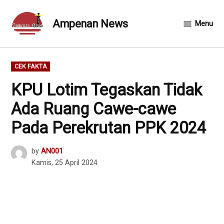
Skip
to
Ampenan News
Menu
content
POSTED
CEK FAKTA
IN
KPU Lotim Tegaskan Tidak
Ada Ruang Cawe-cawe
Pada Perekrutan PPK 2024
by
AN001
Kamis, 25 April 2024