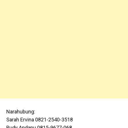
Narahubung:
Sarah Ervina 0821-2540-3518
Rudy Andanu 0815-9677-068