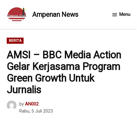
Skip
to
Ampenan News
Menu
content
POSTED
BERITA
IN
AMSI – BBC Media Action
Gelar Kerjasama Program
Green Growth Untuk
Jurnalis
by
AN002
Rabu, 5 Juli 2023