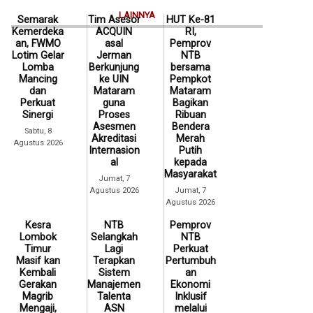
LAINNYA
Semarak
Tim Asesor
HUT Ke-81
Kemerdeka
ACQUIN
RI,
an, FWMO
asal
Pemprov
Lotim Gelar
Jerman
NTB
Lomba
Berkunjung
bersama
Mancing
ke UIN
Pempkot
dan
Mataram
Mataram
Perkuat
guna
Bagikan
Sinergi
Proses
Ribuan
Asesmen
Bendera
Sabtu, 8
Akreditasi
Merah
Agustus 2026
Internasion
Putih
al
kepada
Masyarakat
Jumat, 7
Agustus 2026
Jumat, 7
Agustus 2026
Kesra
NTB
Pemprov
Lombok
Selangkah
NTB
Timur
Lagi
Perkuat
Masif kan
Terapkan
Pertumbuh
Kembali
Sistem
an
Gerakan
Manajemen
Ekonomi
Magrib
Talenta
Inklusif
Mengaji,
ASN
melalui