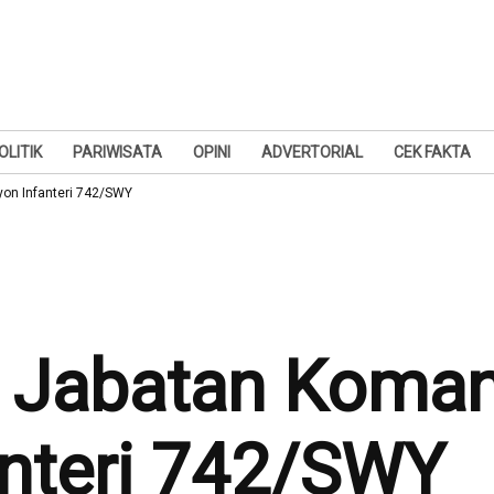
OLITIK
PARIWISATA
OPINI
ADVERTORIAL
CEK FAKTA
on Infanteri 742/SWY
a Jabatan Koma
anteri 742/SWY