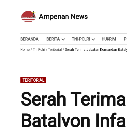
Skip
to
Ampenan News
Berita dan Info
content
BERANDA
BERITA
TNI-POLRI
HUKRIM
P
Open
Open
Home
/
Tni Polri
/
Teritorial
/
dropdown
Serah Terima Jabatan Komandan Bataly
dropdown
menu
menu
POSTED
TERITORIAL
IN
Serah Terim
Batalyon Inf