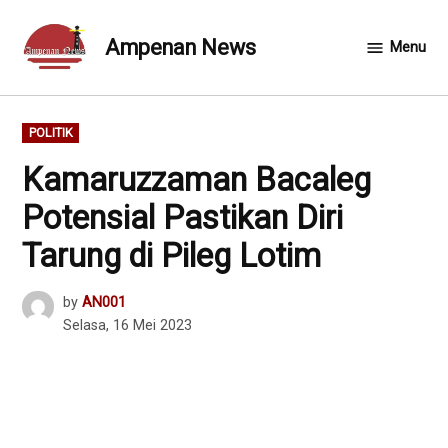
Skip
to
Ampenan News
Menu
content
POSTED
POLITIK
IN
Kamaruzzaman Bacaleg
Potensial Pastikan Diri
Tarung di Pileg Lotim
by
AN001
Selasa, 16 Mei 2023