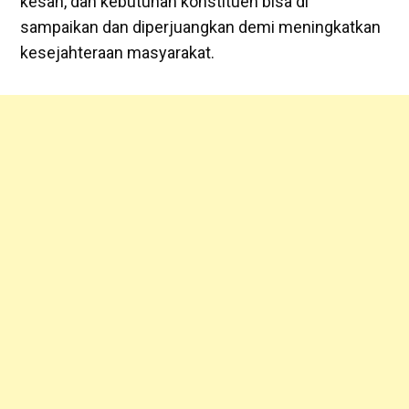
kesah, dan kebutuhan konstituen bisa di
sampaikan dan diperjuangkan demi meningkatkan
kesejahteraan masyarakat.