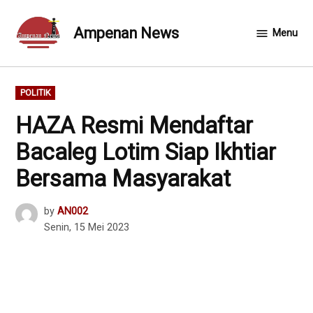
Skip
to
Ampenan News
Menu
content
POSTED
POLITIK
IN
HAZA Resmi Mendaftar
Bacaleg Lotim Siap Ikhtiar
Bersama Masyarakat
by
AN002
Senin, 15 Mei 2023