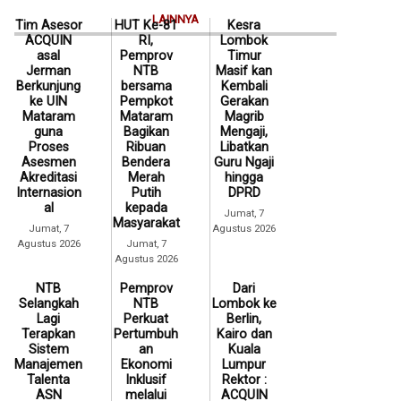
LAINNYA
Tim Asesor
HUT Ke-81
Kesra
ACQUIN
RI,
Lombok
asal
Pemprov
Timur
Jerman
NTB
Masif kan
Berkunjung
bersama
Kembali
ke UIN
Pempkot
Gerakan
Mataram
Mataram
Magrib
guna
Bagikan
Mengaji,
Proses
Ribuan
Libatkan
Asesmen
Bendera
Guru Ngaji
Akreditasi
Merah
hingga
Internasion
Putih
DPRD
al
kepada
Jumat, 7
Masyarakat
Jumat, 7
Agustus 2026
Agustus 2026
Jumat, 7
Agustus 2026
NTB
Pemprov
Dari
Selangkah
NTB
Lombok ke
Lagi
Perkuat
Berlin,
Terapkan
Pertumbuh
Kairo dan
Sistem
an
Kuala
Manajemen
Ekonomi
Lumpur
Talenta
Inklusif
Rektor :
ASN
melalui
ACQUIN