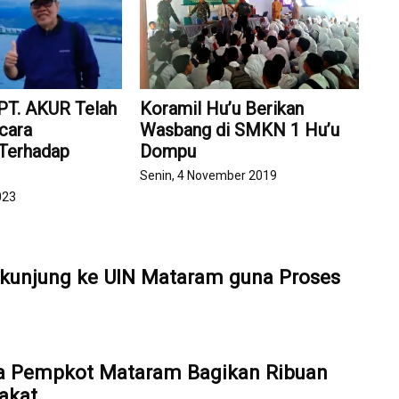
 PT. AKUR Telah
Koramil Hu’u Berikan
cara
Wasbang di SMKN 1 Hu’u
 Terhadap
Dompu
Senin, 4 November 2019
023
kunjung ke UIN Mataram guna Proses
a Pempkot Mataram Bagikan Ribuan
akat