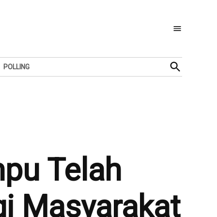
Open
POLLING
Search
pu Telah
agi Masyarakat