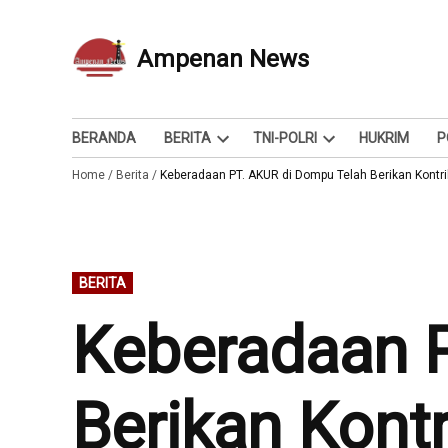
Skip
to
Ampenan News
Berita dan Info
content
BERANDA
BERITA
TNI-POLRI
HUKRIM
P
Open
Open
Home
/
Berita
/
Keberadaan PT. AKUR di Dompu Telah Berikan Kontri
dropdown
dropdown
menu
menu
POSTED
BERITA
IN
Keberadaan 
Berikan Kontr