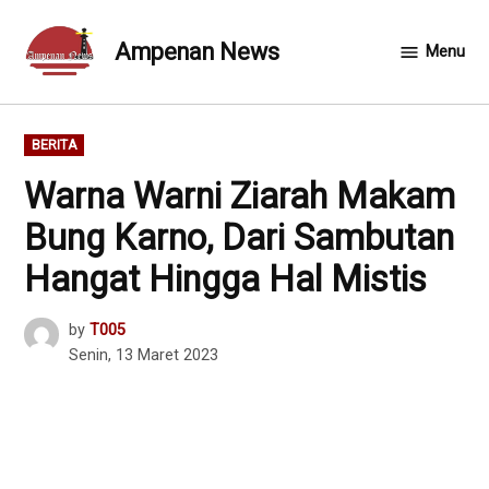
Skip
to
Ampenan News
Menu
content
POSTED
BERITA
IN
Warna Warni Ziarah Makam
Bung Karno, Dari Sambutan
Hangat Hingga Hal Mistis
by
T005
Senin, 13 Maret 2023