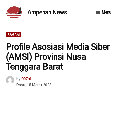
Skip
to
Ampenan News
Menu
content
POSTED
RAGAM
IN
Profile Asosiasi Media Siber
(AMSI) Provinsi Nusa
Tenggara Barat
by
007al
Rabu, 15 Maret 2023