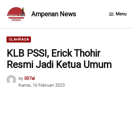
Skip
to
Ampenan News
Menu
content
POSTED
OLAHRAGA
IN
KLB PSSI, Erick Thohir
Resmi Jadi Ketua Umum
by
007al
Kamis, 16 Februari 2023