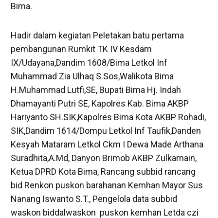
Bima.
Hadir dalam kegiatan Peletakan batu pertama
pembangunan Rumkit TK IV Kesdam
IX/Udayana,Dandim 1608/Bima Letkol Inf
Muhammad Zia Ulhaq S.Sos,Walikota Bima
H.Muhammad Lutfi,SE, Bupati Bima Hj. Indah
Dhamayanti Putri SE, Kapolres Kab. Bima AKBP
Hariyanto SH.SIK,Kapolres Bima Kota AKBP Rohadi,
SIK,Dandim 1614/Dompu Letkol Inf Taufik,Danden
Kesyah Mataram Letkol Ckm I Dewa Made Arthana
Suradhita,A.Md, Danyon Brimob AKBP Zulkarnain,
Ketua DPRD Kota Bima, Rancang subbid rancang
bid Renkon puskon barahanan Kemhan Mayor Sus
Nanang Iswanto S.T., Pengelola data subbid
waskon biddalwaskon puskon kemhan Letda czi