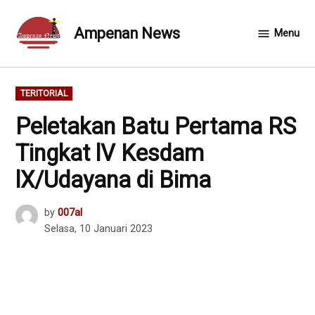
Skip
to
Ampenan News
Menu
content
POSTED
TERITORIAL
IN
Peletakan Batu Pertama RS
Tingkat lV Kesdam
lX/Udayana di Bima
by
007al
Selasa, 10 Januari 2023