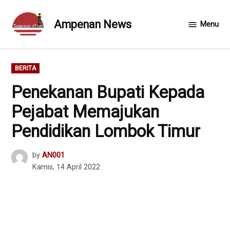
Skip
to
Ampenan News
Menu
content
POSTED
BERITA
IN
Penekanan Bupati Kepada
Pejabat Memajukan
Pendidikan Lombok Timur
by
AN001
Kamis, 14 April 2022