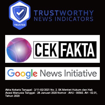
Akta Notaris Tanggal : 2/11-02/2021 No. 2. SK Menteri Hukum dan Hak
Asasi Manusia Tanggal : 28 Januari 2020 Nomor : AHU - 00565. AH - 02.01,
Tahun 2020