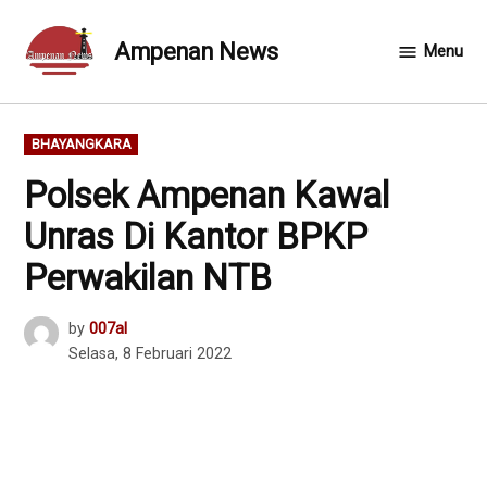
Skip
to
Ampenan News
Menu
content
POSTED
BHAYANGKARA
IN
Polsek Ampenan Kawal
Unras Di Kantor BPKP
Perwakilan NTB
by
007al
Selasa, 8 Februari 2022