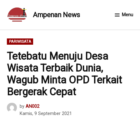
Skip
to
Ampenan News
Menu
content
POSTED
PARIWISATA
IN
Tetebatu Menuju Desa
Wisata Terbaik Dunia,
Wagub Minta OPD Terkait
Bergerak Cepat
by
AN002
Kamis, 9 September 2021