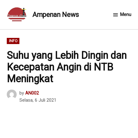
Skip
to
Ampenan News
Menu
content
POSTED
INFO
IN
Suhu yang Lebih Dingin dan
Kecepatan Angin di NTB
Meningkat
by
AN002
Selasa, 6 Juli 2021