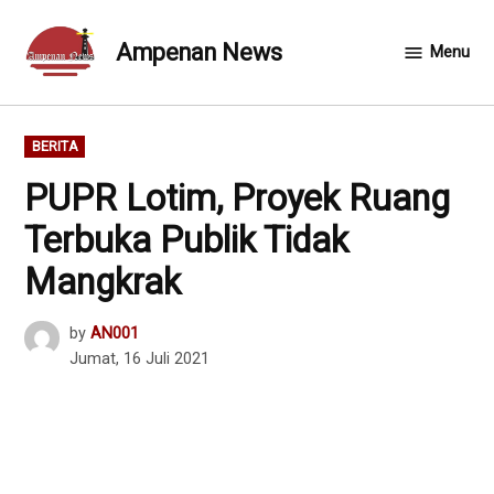
Skip
to
Ampenan News
Menu
content
POSTED
BERITA
IN
PUPR Lotim, Proyek Ruang
Terbuka Publik Tidak
Mangkrak
by
AN001
Jumat, 16 Juli 2021