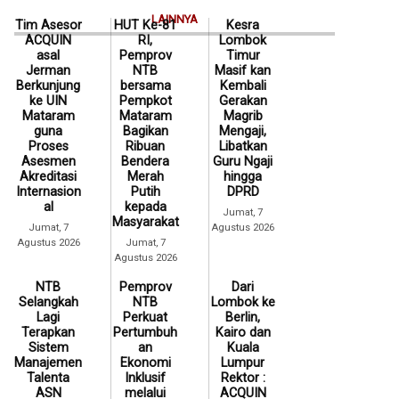
LAINNYA
Tim Asesor
HUT Ke-81
Kesra
ACQUIN
RI,
Lombok
asal
Pemprov
Timur
Jerman
NTB
Masif kan
Berkunjung
bersama
Kembali
ke UIN
Pempkot
Gerakan
Mataram
Mataram
Magrib
guna
Bagikan
Mengaji,
Proses
Ribuan
Libatkan
Asesmen
Bendera
Guru Ngaji
Akreditasi
Merah
hingga
Internasion
Putih
DPRD
al
kepada
Jumat, 7
Masyarakat
Jumat, 7
Agustus 2026
Agustus 2026
Jumat, 7
Agustus 2026
NTB
Pemprov
Dari
Selangkah
NTB
Lombok ke
Lagi
Perkuat
Berlin,
Terapkan
Pertumbuh
Kairo dan
Sistem
an
Kuala
Manajemen
Ekonomi
Lumpur
Talenta
Inklusif
Rektor :
ASN
melalui
ACQUIN