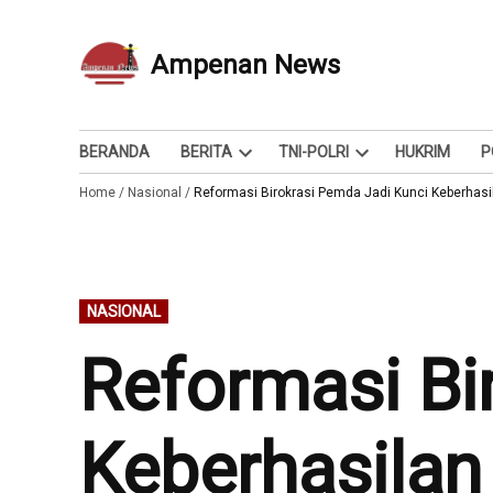
Skip
to
Ampenan News
Berita dan Info
content
BERANDA
BERITA
TNI-POLRI
HUKRIM
P
Open
Open
Home
/
Nasional
/
Reformasi Birokrasi Pemda Jadi Kunci Keberha
dropdown
dropdown
menu
menu
POSTED
NASIONAL
IN
Reformasi Bi
Keberhasila