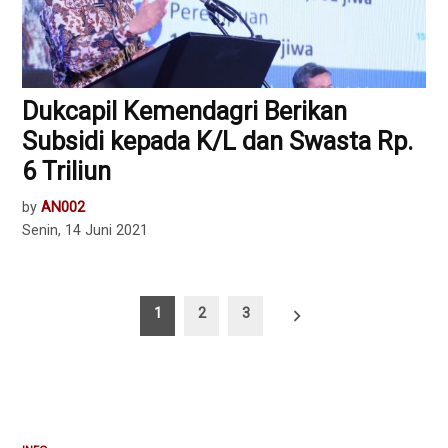
Dukcapil Kemendagri Berikan
Subsidi kepada K/L dan Swasta Rp.
6 Triliun
by
AN002
Senin, 14 Juni 2021
Paginasi
1
2
3
pos