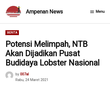
Skip
to
Ampenan News
Menu
content
POSTED
BERITA
IN
Potensi Melimpah, NTB
Akan Dijadikan Pusat
Budidaya Lobster Nasional
by
007al
Rabu, 24 Maret 2021