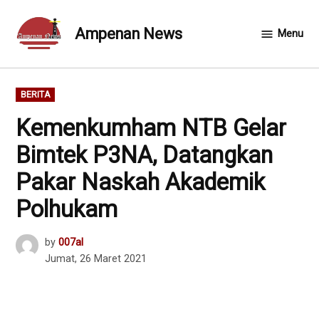
Skip
to
Ampenan News
Menu
content
POSTED
BERITA
IN
Kemenkumham NTB Gelar
Bimtek P3NA, Datangkan
Pakar Naskah Akademik
Polhukam
by
007al
Jumat, 26 Maret 2021