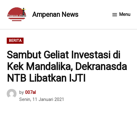
Skip
to
Ampenan News
Menu
content
POSTED
BERITA
IN
Sambut Geliat Investasi di
Kek Mandalika, Dekranasda
NTB Libatkan IJTI
by
007al
Senin, 11 Januari 2021