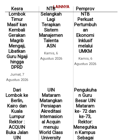
LAINNYA
Kesra
NTB
Pemprov
Lombok
Selangkah
NTB
Timur
Lagi
Perkuat
Masif kan
Terapkan
Pertumbuh
Kembali
Sistem
an
Gerakan
Manajemen
Ekonomi
Magrib
Talenta
Inklusif
Mengaji,
ASN
melalui
Libatkan
UMKM
Kamis, 6
Guru Ngaji
Agustus 2026
Kamis, 6
hingga
Agustus 2026
DPRD
Jumat, 7
Agustus 2026
Dari
UIN
Pengukuha
Lombok ke
Mataram
n Guru
Berlin,
Matangkan
Besar UIN
Kairo dan
Persiapan
Mataram
Kuala
Akreditasi
ke- 72 dan
Lumpur
Internasion
ke-73,
Rektor :
al Acquin
Rektor:
ACQUIN
menuju
Meneguhka
Buka Jalan
World Class
n Kampus
UIN
University
Sebagai