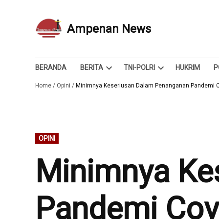
Skip
to
Ampenan News
Berita dan Info
content
BERANDA
BERITA
TNI-POLRI
HUKRIM
P
Open
Open
Home
/
Opini
/
Minimnya Keseriusan Dalam Penanganan Pandemi C
dropdown
dropdown
menu
menu
POSTED
OPINI
IN
Minimnya Ke
Pandemi Cov