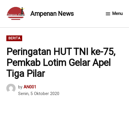
Skip
to
Ampenan News
Menu
content
POSTED
BERITA
IN
Peringatan HUT TNI ke-75,
Pemkab Lotim Gelar Apel
Tiga Pilar
by
AN001
Senin, 5 Oktober 2020