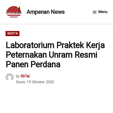
Skip
to
Ampenan News
Menu
content
POSTED
BERITA
IN
Laboratorium Praktek Kerja
Peternakan Unram Resmi
Panen Perdana
by
007al
Senin, 19 Oktober 2020