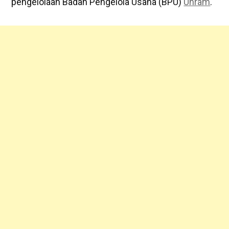
pengelolaan Badan Pengelola Usaha (BPU)
Unram
.