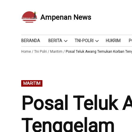
Skip
to
Ampenan News
Berita dan Info
content
BERANDA
BERITA
TNI-POLRI
HUKRIM
P
Open
Open
Home
/
Tni Polri
/
Maritim
/
dropdown
Posal Teluk Awang Temukan Korban Te
dropdown
menu
menu
POSTED
MARITIM
IN
Posal Teluk
Tenggelam