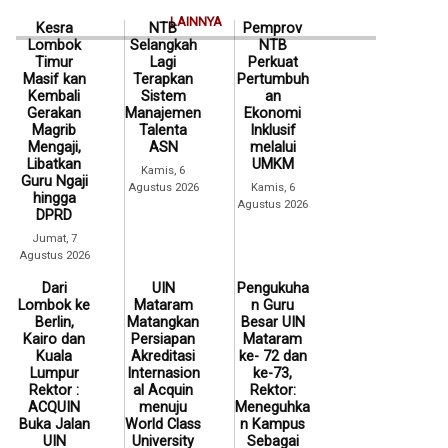
LAINNYA
Kesra
NTB
Pemprov
Lombok
Selangkah
NTB
Timur
Lagi
Perkuat
Masif kan
Terapkan
Pertumbuh
Kembali
Sistem
an
Gerakan
Manajemen
Ekonomi
Magrib
Talenta
Inklusif
Mengaji,
ASN
melalui
Libatkan
UMKM
Kamis, 6
Guru Ngaji
Agustus 2026
Kamis, 6
hingga
Agustus 2026
DPRD
Jumat, 7
Agustus 2026
Dari
UIN
Pengukuha
Lombok ke
Mataram
n Guru
Berlin,
Matangkan
Besar UIN
Kairo dan
Persiapan
Mataram
Kuala
Akreditasi
ke- 72 dan
Lumpur
Internasion
ke-73,
Rektor :
al Acquin
Rektor:
ACQUIN
menuju
Meneguhka
Buka Jalan
World Class
n Kampus
UIN
University
Sebagai