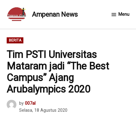
Skip
to
Ampenan News
Menu
content
POSTED
BERITA
IN
Tim PSTI Universitas
Mataram jadi “The Best
Campus” Ajang
Arubalympics 2020
by
007al
Selasa, 18 Agustus 2020