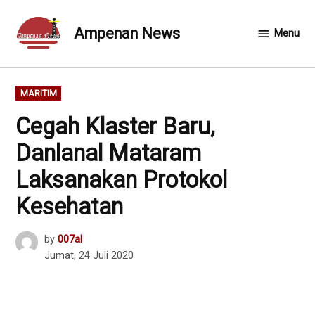
Skip
to
Ampenan News
Menu
content
POSTED
MARITIM
IN
Cegah Klaster Baru,
Danlanal Mataram
Laksanakan Protokol
Kesehatan
by
007al
Jumat, 24 Juli 2020