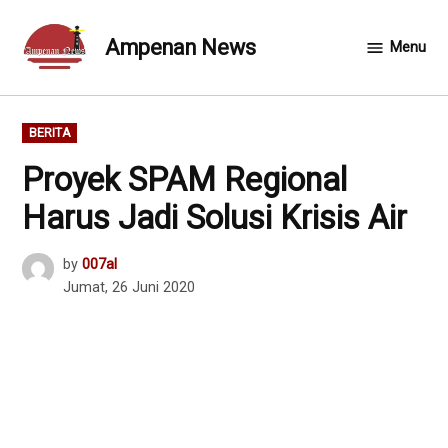
Skip
to
Ampenan News
Menu
content
POSTED
BERITA
IN
Proyek SPAM Regional
Harus Jadi Solusi Krisis Air
by
007al
Jumat, 26 Juni 2020