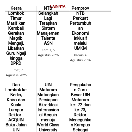
LAINNYA
Kesra
NTB
Pemprov
Lombok
Selangkah
NTB
Timur
Lagi
Perkuat
Masif kan
Terapkan
Pertumbuh
Kembali
Sistem
an
Gerakan
Manajemen
Ekonomi
Magrib
Talenta
Inklusif
Mengaji,
ASN
melalui
Libatkan
UMKM
Kamis, 6
Guru Ngaji
Agustus 2026
Kamis, 6
hingga
Agustus 2026
DPRD
Jumat, 7
Agustus 2026
Dari
UIN
Pengukuha
Lombok ke
Mataram
n Guru
Berlin,
Matangkan
Besar UIN
Kairo dan
Persiapan
Mataram
Kuala
Akreditasi
ke- 72 dan
Lumpur
Internasion
ke-73,
Rektor :
al Acquin
Rektor:
ACQUIN
menuju
Meneguhka
Buka Jalan
World Class
n Kampus
UIN
University
Sebagai