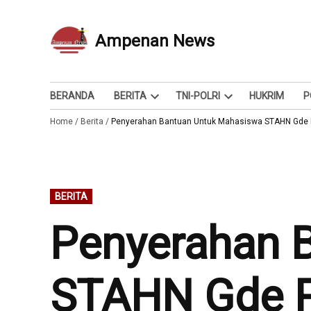
Skip
to
Ampenan News
Berita dan Info
content
BERANDA
BERITA
TNI-POLRI
HUKRIM
P
Open
Open
Home
/
Berita
/
Penyerahan Bantuan Untuk Mahasiswa STAHN Gde 
dropdown
dropdown
menu
menu
POSTED
BERITA
IN
Penyerahan 
STAHN Gde P