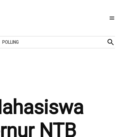
Open
POLLING
Search
Mahasiswa
rnur NTB