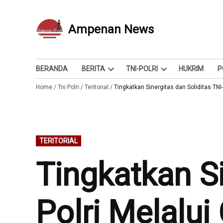
Skip
to
Ampenan News
Berita dan Info
content
BERANDA
BERITA
TNI-POLRI
HUKRIM
P
Open
Open
Home
/
Tni Polri
/
Teritorial
/
dropdown
Tingkatkan Sinergitas dan Soliditas TN
dropdown
menu
menu
POSTED
TERITORIAL
IN
Tingkatkan Si
Polri Melalu