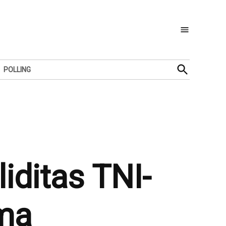
Open
POLLING
Search
iditas TNI-
ama