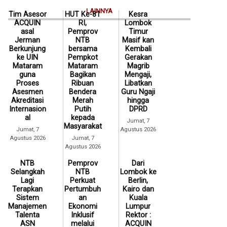
LAINNYA
Tim Asesor
HUT Ke-81
Kesra
ACQUIN
RI,
Lombok
asal
Pemprov
Timur
Jerman
NTB
Masif kan
Berkunjung
bersama
Kembali
ke UIN
Pempkot
Gerakan
Mataram
Mataram
Magrib
guna
Bagikan
Mengaji,
Proses
Ribuan
Libatkan
Asesmen
Bendera
Guru Ngaji
Akreditasi
Merah
hingga
Internasion
Putih
DPRD
al
kepada
Jumat, 7
Masyarakat
Jumat, 7
Agustus 2026
Agustus 2026
Jumat, 7
Agustus 2026
NTB
Pemprov
Dari
Selangkah
NTB
Lombok ke
Lagi
Perkuat
Berlin,
Terapkan
Pertumbuh
Kairo dan
Sistem
an
Kuala
Manajemen
Ekonomi
Lumpur
Talenta
Inklusif
Rektor :
ASN
melalui
ACQUIN