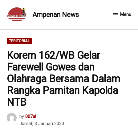
Skip
to
Ampenan News
Menu
content
POSTED
TERITORIAL
IN
Korem 162/WB Gelar
Farewell Gowes dan
Olahraga Bersama Dalam
Rangka Pamitan Kapolda
NTB
by
007al
Jumat, 3 Januari 2020