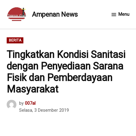
Skip
to
Ampenan News
Menu
content
POSTED
BERITA
IN
Tingkatkan Kondisi Sanitasi
dengan Penyediaan Sarana
Fisik dan Pemberdayaan
Masyarakat
by
007al
Selasa, 3 Desember 2019