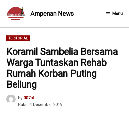
Skip
to
Ampenan News
Menu
content
POSTED
TERITORIAL
IN
Koramil Sambelia Bersama
Warga Tuntaskan Rehab
Rumah Korban Puting
Beliung
by
007al
Rabu, 4 Desember 2019