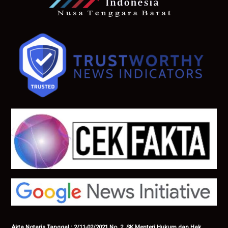
Akta Notaris Tanggal : 2/11-02/2021 No. 2. SK Menteri Hukum dan Hak