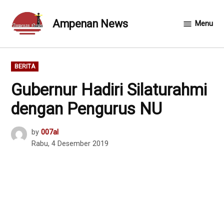
Skip
to
Ampenan News
Menu
content
POSTED
BERITA
IN
Gubernur Hadiri Silaturahmi
dengan Pengurus NU
by
007al
Rabu, 4 Desember 2019