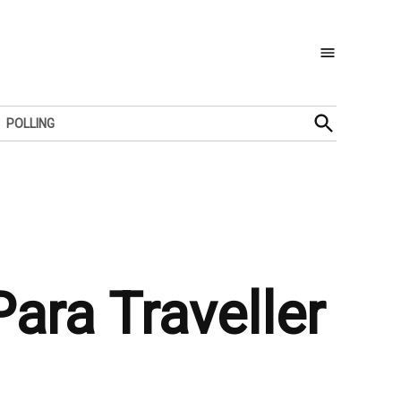
Open
POLLING
Search
ara Traveller