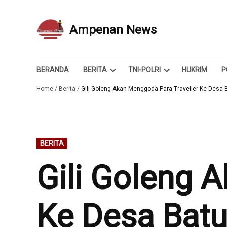
Skip
to
Ampenan News
Berita dan Info
content
BERANDA
BERITA
TNI-POLRI
HUKRIM
P
Open
Open
Home
/
Berita
/
Gili Goleng Akan Menggoda Para Traveller Ke Desa 
dropdown
dropdown
menu
menu
POSTED
BERITA
IN
Gili Goleng 
Ke Desa Batu