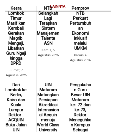
LAINNYA
Kesra
NTB
Pemprov
Lombok
Selangkah
NTB
Timur
Lagi
Perkuat
Masif kan
Terapkan
Pertumbuh
Kembali
Sistem
an
Gerakan
Manajemen
Ekonomi
Magrib
Talenta
Inklusif
Mengaji,
ASN
melalui
Libatkan
UMKM
Kamis, 6
Guru Ngaji
Agustus 2026
Kamis, 6
hingga
Agustus 2026
DPRD
Jumat, 7
Agustus 2026
Dari
UIN
Pengukuha
Lombok ke
Mataram
n Guru
Berlin,
Matangkan
Besar UIN
Kairo dan
Persiapan
Mataram
Kuala
Akreditasi
ke- 72 dan
Lumpur
Internasion
ke-73,
Rektor :
al Acquin
Rektor:
ACQUIN
menuju
Meneguhka
Buka Jalan
World Class
n Kampus
UIN
University
Sebagai