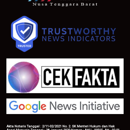
Akta Notaris Tanggal : 2/11-02/2021 No. 2. SK Menteri Hukum dan Hak
Asasi Manusia Tanggal : 28 Januari 2020 Nomor : AHU - 00565. AH - 02.01,