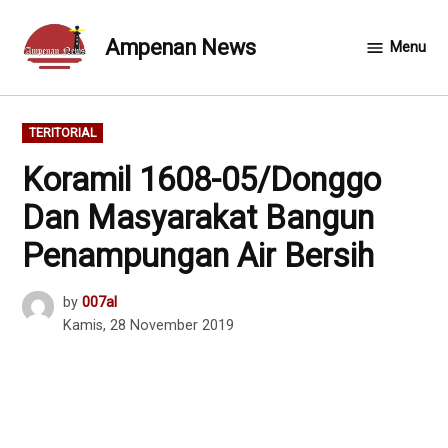
Skip
to
Ampenan News
Menu
content
POSTED
TERITORIAL
IN
Koramil 1608-05/Donggo
Dan Masyarakat Bangun
Penampungan Air Bersih
by
007al
Kamis, 28 November 2019