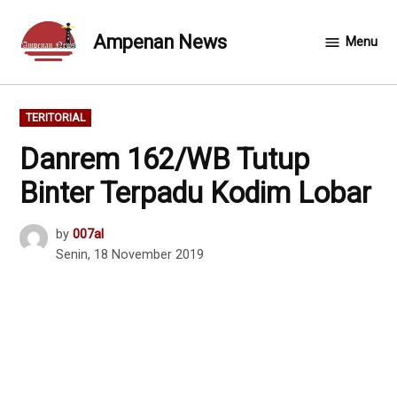
Skip
to
Ampenan News
Menu
content
POSTED
TERITORIAL
IN
Danrem 162/WB Tutup
Binter Terpadu Kodim Lobar
by
007al
Senin, 18 November 2019