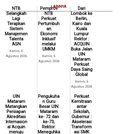
LAINNYA
NTB
Pemprov
Dari
Selangkah
NTB
Lombok ke
Lagi
Perkuat
Berlin,
Terapkan
Pertumbuh
Kairo dan
Sistem
an
Kuala
Manajemen
Ekonomi
Lumpur
Talenta
Inklusif
Rektor :
ASN
melalui
ACQUIN
UMKM
Buka Jalan
Kamis, 6
UIN
Agustus 2026
Kamis, 6
Mataram
Agustus 2026
Perkuat
Daya Saing
Global
Kamis, 6
Agustus 2026
UIN
Pengukuha
Perkuat
Mataram
n Guru
Kemitraan
Matangkan
Besar UIN
antar
Persiapan
Mataram
Sekolah,
Akreditasi
ke- 72 dan
Gubernur :
Internasion
ke-73,
Akselerasi
al Acquin
Rektor:
Transform
menuju
Meneguhka
asi SMK