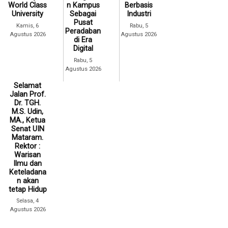
World Class
n Kampus
Berbasis
University
Sebagai
Industri
Pusat
Kamis, 6
Rabu, 5
Peradaban
Agustus 2026
Agustus 2026
di Era
Digital
Rabu, 5
Agustus 2026
Selamat
Jalan Prof.
Dr. TGH.
M.S. Udin,
MA., Ketua
Senat UIN
Mataram.
Rektor :
Warisan
Ilmu dan
Keteladana
n akan
tetap Hidup
Selasa, 4
Agustus 2026