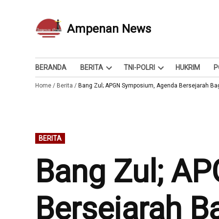
Skip
to
Ampenan News
Berita dan Info
content
BERANDA
BERITA
TNI-POLRI
HUKRIM
P
Open
Open
Home
/
Berita
/
Bang Zul; APGN Symposium, Agenda Bersejarah Ba
dropdown
dropdown
menu
menu
POSTED
BERITA
IN
Bang Zul; A
Bersejarah B