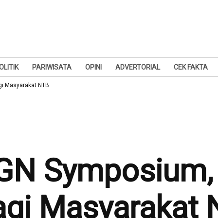
OLITIK
PARIWISATA
OPINI
ADVERTORIAL
CEK FAKTA
gi Masyarakat NTB
PGN Symposium,
agi Masyarakat