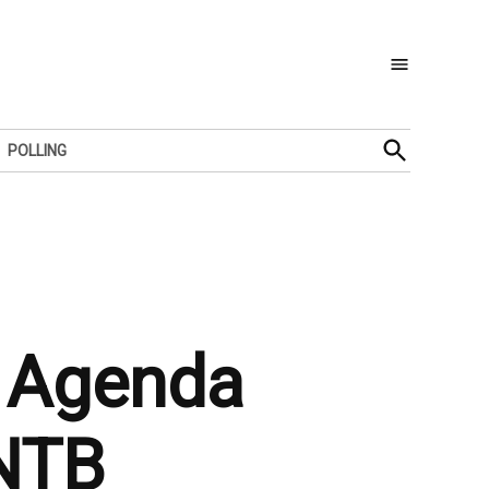
Open
POLLING
Search
 Agenda
 NTB