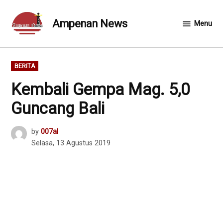
Skip
to
Ampenan News
Menu
content
POSTED
BERITA
IN
Kembali Gempa Mag. 5,0
Guncang Bali
by
007al
Selasa, 13 Agustus 2019