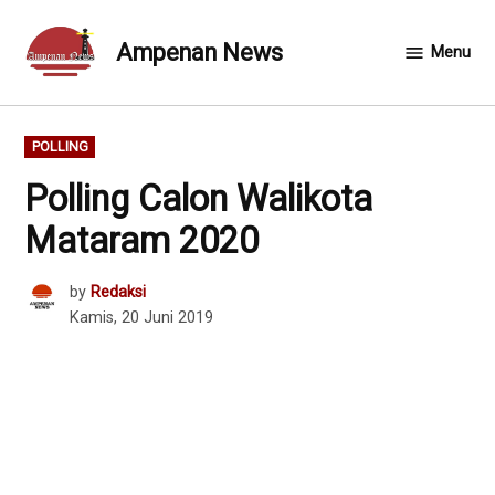
Skip
to
Ampenan News
Menu
content
POSTED
POLLING
IN
Polling Calon Walikota
Mataram 2020
by
Redaksi
Kamis, 20 Juni 2019