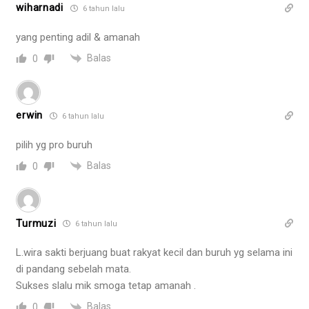
wiharnadi
6 tahun lalu
yang penting adil & amanah
Balas
0
erwin
6 tahun lalu
pilih yg pro buruh
Balas
0
Turmuzi
6 tahun lalu
L.wira sakti berjuang buat rakyat kecil dan buruh yg selama ini
di pandang sebelah mata.
Sukses slalu mik smoga tetap amanah .
Balas
0